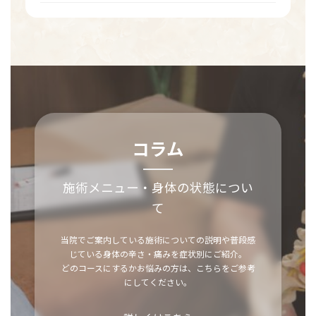
い
HP
が
で
き
ま
し
た！
コラム
施術メニュー・身体の状態につい
て
当院でご案内している施術についての説明や普段感
じている身体の辛さ・痛みを症状別にご紹介。
どのコースにするかお悩みの方は、こちらをご参考
にしてください。